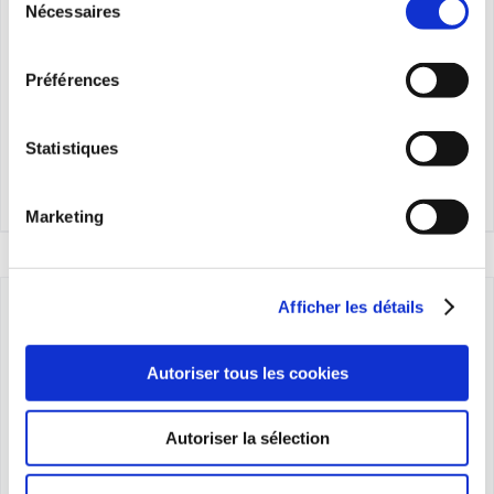
Nécessaires
du
Asilage 03 – BOITE COFFRET
consentement
T1
Préférences
0,00
€
Statistiques
Détails
Marketing
Afficher les détails
Autoriser tous les cookies
Autoriser la sélection