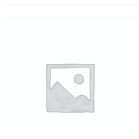
11,50€
à
115,00€