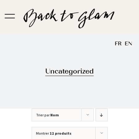
Passer
au
contenu
FR
EN
Uncategorized
Trier par
Nom
Montrer
12 produits