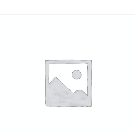
à
149,00€