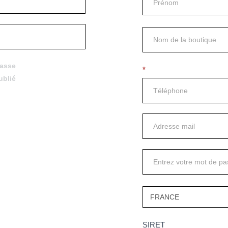
passe
*
ublié
SIRET