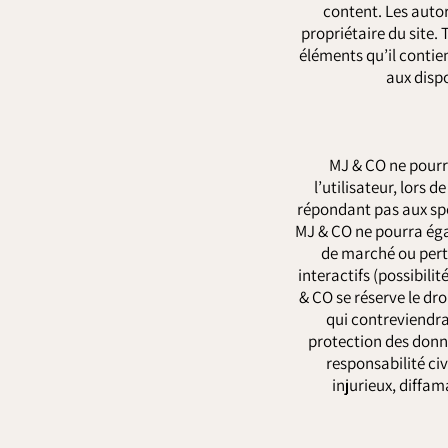
content. Les auto
propriétaire du site.
éléments qu’il conti
aux dispo
MJ & CO ne pourr
l’utilisateur, lors d
répondant pas aux spéc
MJ & CO ne pourra éga
de marché ou perte
interactifs (possibili
& CO se réserve le dr
qui contreviendrai
protection des donné
responsabilité ci
injurieux, diffam