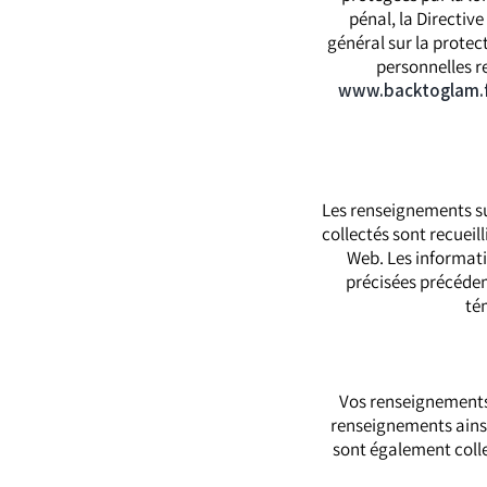
pénal, la Directiv
général sur la protec
personnelles re
www.backtoglam.
Les renseignements su
collectés sont recueill
Web. Les informatio
précisées précédem
té
Vos renseignements 
renseignements ainsi
sont également collec