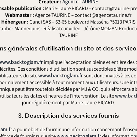
Créateur :
Agence TAURINE
sable publication :
Marie-Laure PICARD – contact@taurine-pre
Webmaster :
Agence TAURINE – contact@agencetaurine.fr
Hébergeur :
Gandi SAS – 63-65 boulevard Masséna 75013 PARIS
phe : Mannequins : Réalisateur vidéo : Jérôme MOIZAN Producti
TAURINE
ns générales d’utilisation du site et des servi
www.backtoglam.fr
implique l’acceptation pleine et entière des
 décrites. Ces conditions d’utilisation sont susceptibles d’être mo
tilisateurs du site
www.backtoglam.fr
sont donc invités à les c
st normalement accessible à tout moment aux utilisateurs. Une int
nique peut être toutefois décidée par MJ & CO, qui s’efforcera 
ilisateurs les dates et heures de l’intervention. Le site
www.back
jour régulièrement par Marie-Laure PICARD.
3. Description des services fournis
am.fr
a pour objet de fournir une information concernant l’ensem
fforce de fournir sur le site
www.backtoglam.fr
des informations