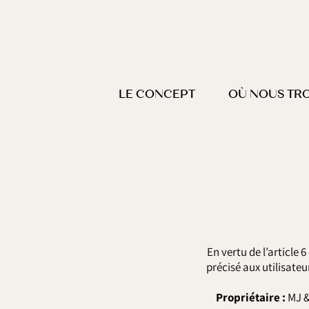
Passer
au
contenu
LE CONCEPT
OÙ NOUS TR
En vertu de l’article 
précisé aux utilisateu
Propriétaire :
MJ &