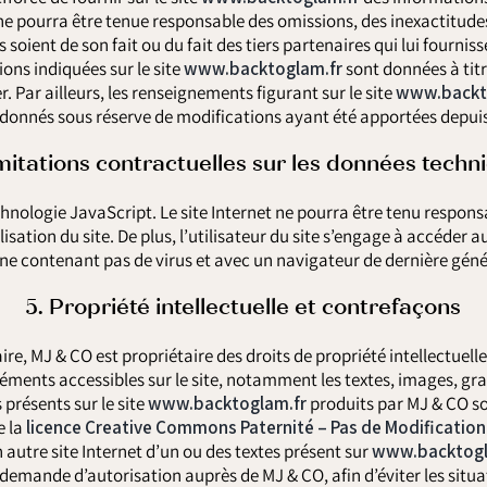
l ne pourra être tenue responsable des omissions, des inexactitud
es soient de son fait ou du fait des tiers partenaires qui lui fourni
ions indiquées sur le site
www.backtoglam.fr
sont données à titr
r. Par ailleurs, les renseignements figurant sur le site
www.backt
t donnés sous réserve de modifications ayant été apportées depuis
imitations contractuelles sur les données techn
 technologie JavaScript. Le site Internet ne pourra être tenu resp
ilisation du site. De plus, l’utilisateur du site s’engage à accéder a
 ne contenant pas de virus et avec un navigateur de dernière géné
5. Propriété intellectuelle et contrefaçons
e, MJ & CO est propriétaire des droits de propriété intellectuelle
léments accessibles sur le site, notamment les textes, images, gr
 présents sur le site
www.backtoglam.fr
produits par MJ & CO so
e la
licence Creative Commons Paternité – Pas de Modification 
n autre site Internet d’un ou des textes présent sur
www.backtogl
e demande d’autorisation auprès de MJ & CO, afin d’éviter les situ