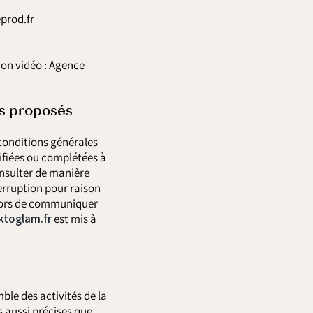
prod.fr
on vidéo : Agence
ces proposés
 conditions générales
difiées ou complétées à
onsulter de manière
erruption pour raison
alors de communiquer
toglam.fr
est mis à
ble des activités de la
 aussi précises que