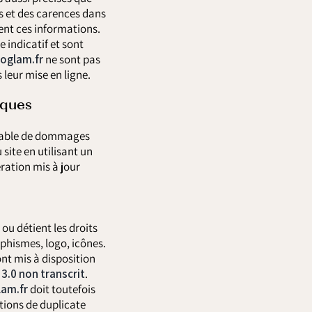
es et des carences dans
ssent ces informations.
e indicatif et sont
oglam.fr
ne sont pas
 leur mise en ligne.
iques
onsable de dommages
u site en utilisant un
ration mis à jour
 ou détient les droits
aphismes, logo, icônes.
nt mis à disposition
3.0 non transcrit
.
am.fr
doit toutefois
ations de duplicate