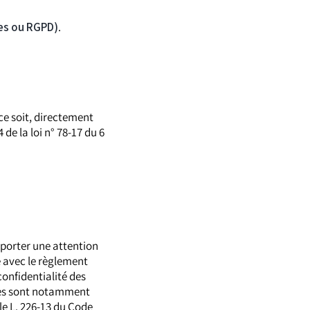
es ou RGPD)
.
ce soit, directement
 de la loi n° 78-17 du 6
 porter une attention
té avec le règlement
onfidentialité des
les sont notamment
cle L. 226-13 du Code