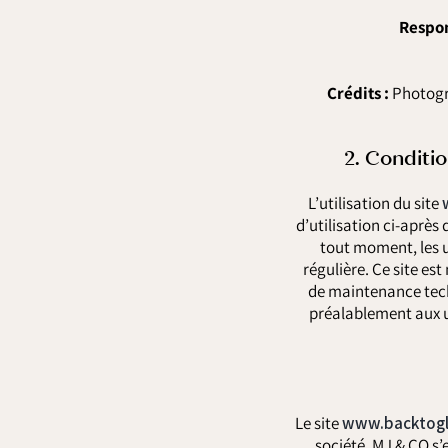
Respon
Crédits :
Photogra
2. Conditio
L’utilisation du site
d’utilisation ci-après
tout moment, les u
régulière. Ce site e
de maintenance tech
préalablement aux ut
Le site
www.backtogl
société. MJ & CO s’e