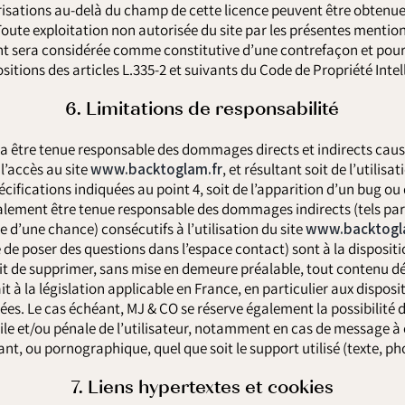
risations au-delà du champ de cette licence peuvent être obtenue
 Toute exploitation non autorisée du site par les présentes mention
ent sera considérée comme constitutive d’une contrefaçon et po
sitions des articles L.335-2 et suivants du Code de Propriété Intel
6. Limitations de responsabilité
a être tenue responsable des dommages directs et indirects caus
e l’accès au site
www.backtoglam.fr
, et résultant soit de l’utilis
ifications indiquées au point 4, soit de l’apparition d’un bug ou
lement être tenue responsable des dommages indirects (tels pa
 d’une chance) consécutifs à l’utilisation du site
www.backtogl
té de poser des questions dans l’espace contact) sont à la dispositi
oit de supprimer, sans mise en demeure préalable, tout contenu 
t à la législation applicable en France, en particulier aux disposit
es. Le cas échéant, MJ & CO se réserve également la possibilité 
vile et/ou pénale de l’utilisateur, notamment en cas de message à 
ant, ou pornographique, quel que soit le support utilisé (texte, ph
7. Liens hypertextes et cookies