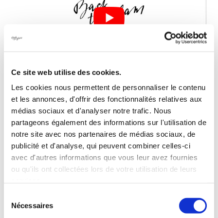
Ce site web utilise des cookies.
Les cookies nous permettent de personnaliser le contenu
et les annonces, d'offrir des fonctionnalités relatives aux
1. COMMENT CHOISIR LA BONNE TAILLE
POUR NOS PRODUITS ?
médias sociaux et d'analyser notre trafic. Nous
partageons également des informations sur l'utilisation de
2. NOTRE TUTORIEL : COMMENT RÉGLER
notre site avec nos partenaires de médias sociaux, de
MON SOUTIEN-GORGE BACK TO GLAM ?
publicité et d'analyse, qui peuvent combiner celles-ci
avec d'autres informations que vous leur avez fournies
3. NOTRE TUTORIEL : COMMENT BIEN
ou qu'ils ont collectées lors de votre utilisation de leurs
ENFILER MON PANTY BACK TO GLAM ?
services.
Sélection
4. PUIS-JE PORTER BACK TO GLAM AVEC
Nécessaires
du
N'IMPORTE QUEL DOS NU ?