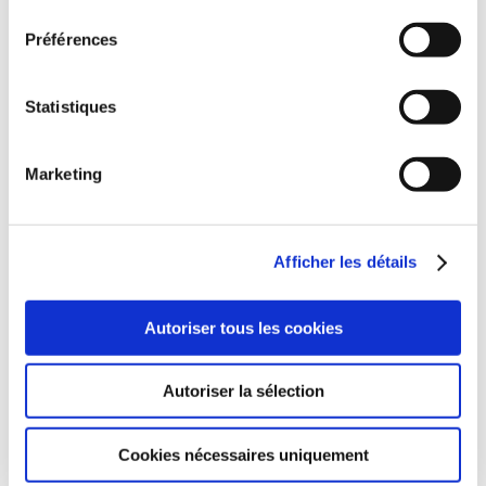
consentement
5. QU'EST-CE QUI DIFFÉRENCIE BACK TO
Préférences
GLAM DES AUTRES PRODUITS QUE L'ON
TROUVE SUR LE MARCHÉ ?
Statistiques
6. COMMENT ENTRETENIR MES PRODUITS
BACK TO GLAM ?
Marketing
7. QUEL EST LE PRIX DU BACK TO GLAM ?
Afficher les détails
Autoriser tous les cookies
Autoriser la sélection
Cookies nécessaires uniquement