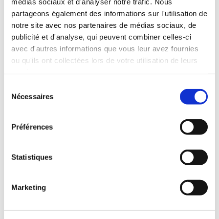
médias sociaux et d'analyser notre trafic. Nous
partageons également des informations sur l'utilisation de
notre site avec nos partenaires de médias sociaux, de
NOTRE BUSTIER
publicité et d'analyse, qui peuvent combiner celles-ci
avec d'autres informations que vous leur avez fournies
ou qu'ils ont collectées lors de votre utilisation de leurs
services.
DÉCOUVRIR
Sélection
Nécessaires
du
consentement
Préférences
Statistiques
Marketing