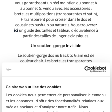
vous garantissant un réel maintien du bonnet A
au bonnet G. vendu avec ses accessoires :
bretelles multipositions (transparentes et satin),
H transparent pour croiser dans le dos et
coussinets push-up ou naturels. Vous trouverez
ici
un guide des tailles et tableau d’équivalence à
partir des tailles de lingerie classiques.
Un soutien-gorge invisible
Le soutien-gorge dos nu Back to Glam est de
couleur chair. Les bretelles transparentes
multipostions (sans silicone), épousent la peau
sans coller. Elles sont réalisées en polyuréthane
de haute qualité à la texture poudrée, ce qui les
empêche de glisser. Une fois bien positionné et
Ce site web utilise des cookies.
bien réglé, le soutien-gorge dos nu plongeant
Back to Glam sait se faire oublier sous vos plus
Les cookies nous permettent de personnaliser le contenu
belles tenues décolletés de dos, ce qui en fait un
et les annonces, d'offrir des fonctionnalités relatives aux
véritable sous vêtement invisible !
Notre
médias sociaux et d'analyser notre trafic. Nous
soutien-gorge est disponible en deux coloris :