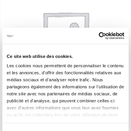
Ce site web utilise des cookies.
Les cookies nous permettent de personnaliser le contenu
et les annonces, d'offrir des fonctionnalités relatives aux
médias sociaux et d'analyser notre trafic. Nous
partageons également des informations sur l'utilisation de
notre site avec nos partenaires de médias sociaux, de
publicité et d'analyse, qui peuvent combiner celles-ci
avec d'autres informations que vous leur avez fournies
Culotte gainante
ou qu'ils ont collectées lors de votre utilisation de leurs
Plage
24,00
€
–
149,00
€
services.
de
Sélection