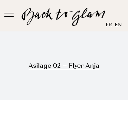
Passer
au
contenu
FR
EN
Asilage 02 – Flyer Anja