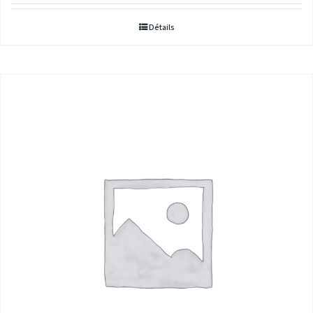
prix :
Détails
5,00€
à
296,00€