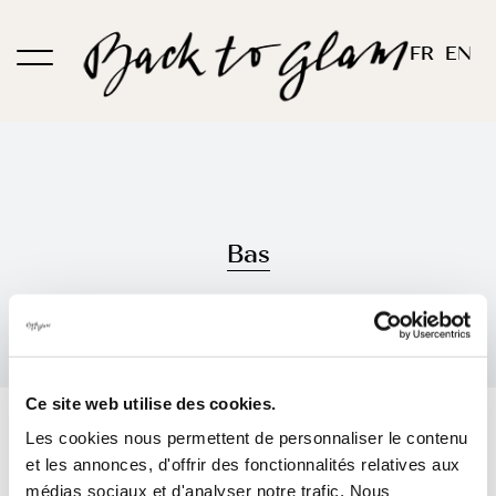
Passer
au
FR
EN
contenu
Bas
Ce site web utilise des cookies.
Trier par
Prix
Les cookies nous permettent de personnaliser le contenu
et les annonces, d'offrir des fonctionnalités relatives aux
Montrer
12 produits
médias sociaux et d'analyser notre trafic. Nous