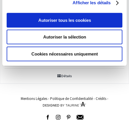
Afficher les détails
Autoriser tous les cookies
Autoriser la sélection
Boxer
Plage
11,50
€
–
115,00
€
Cookies nécessaires uniquement
de
prix :
Détails
11,50€
à
115,00€
Mentions Légales
-
Politique de Confidentialité
-
Crédits
-
Facebook
Instagram
Pinterest
Adresse
email