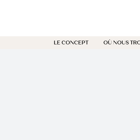
Passer
au
contenu
LE CONCEPT
OÙ NOUS TR