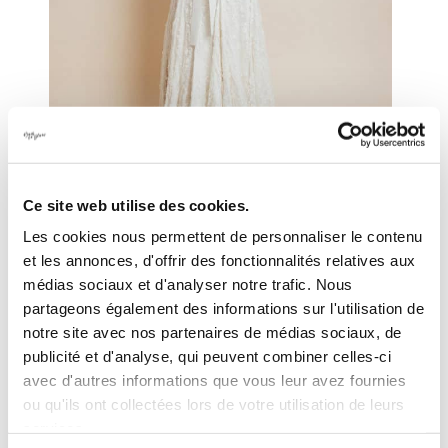
Ce site web utilise des cookies.
Les cookies nous permettent de personnaliser le contenu
LE SOUTIEN-GORGE DOS NU BACK TO GLAM
et les annonces, d'offrir des fonctionnalités relatives aux
L’ORIGINAL
médias sociaux et d'analyser notre trafic. Nous
partageons également des informations sur l'utilisation de
Notre soutien-gorge magique ! Grâce à sa forme innovante
notre site avec nos partenaires de médias sociaux, de
et brevetée, notre soutien-gorge grand dos nu permet de
publicité et d'analyse, qui peuvent combiner celles-ci
porter des tenues décolletées jusqu’au bas du dos, tout en
vous garantissant un réel maintien du bonnet A au bonnet
avec d'autres informations que vous leur avez fournies
F. Associé à nos bas invisibles ou au Panty magique Il se
ou qu'ils ont collectées lors de votre utilisation de leurs
glisse sous (presque) toutes les formes de robes dos nu :
services.