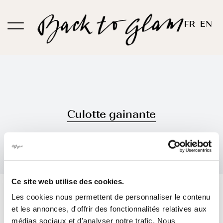
Passer
au
FR
EN
contenu
Culotte gainante
Ce site web utilise des cookies.
Trier par
Commande par défaut
Les cookies nous permettent de personnaliser le contenu
et les annonces, d'offrir des fonctionnalités relatives aux
Montrer
12 produits
médias sociaux et d'analyser notre trafic. Nous