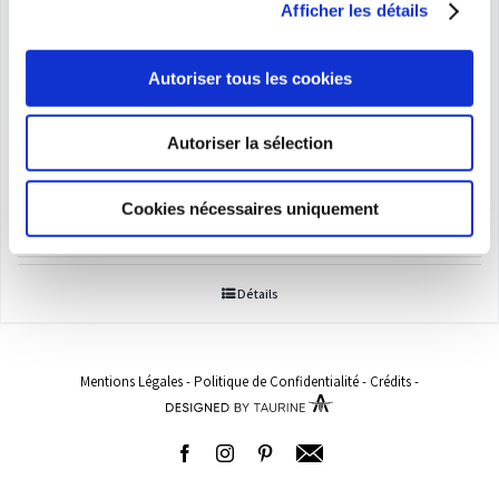
Afficher les détails
Autoriser tous les cookies
Autoriser la sélection
Culotte gainante
Plage
24,00
€
–
149,00
€
Cookies nécessaires uniquement
de
prix :
Détails
24,00€
à
149,00€
Mentions Légales
-
Politique de Confidentialité
-
Crédits
-
Facebook
Instagram
Pinterest
Adresse
email