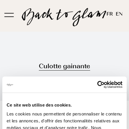
Passer
au
FR
EN
contenu
Culotte gainante
Ce site web utilise des cookies.
Trier par
Prix
Les cookies nous permettent de personnaliser le contenu
et les annonces, d'offrir des fonctionnalités relatives aux
Montrer
12 produits
médias sociaux et d'analyser notre trafic. Nous