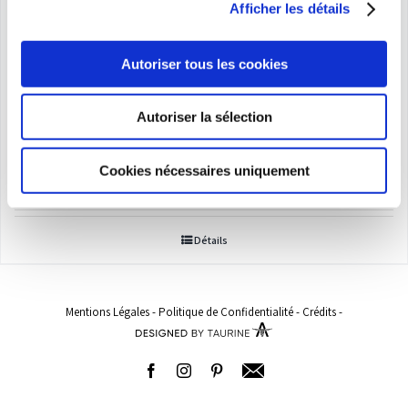
Afficher les détails
Autoriser tous les cookies
Autoriser la sélection
Culotte gainante
Plage
24,00
€
–
149,00
€
Cookies nécessaires uniquement
de
prix :
Détails
24,00€
à
149,00€
Mentions Légales
-
Politique de Confidentialité
-
Crédits
-
Facebook
Instagram
Pinterest
Adresse
email