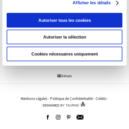
Afficher les détails
Autoriser tous les cookies
Autoriser la sélection
Boxer
Plage
11,50
€
–
115,00
€
Cookies nécessaires uniquement
de
prix :
Détails
11,50€
à
115,00€
Mentions Légales
-
Politique de Confidentialité
-
Crédits
-
Facebook
Instagram
Pinterest
Adresse
email