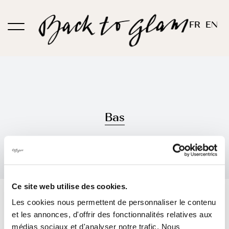
Passer
au
FR
EN
contenu
Bas
Ce site web utilise des cookies.
Trier par
Commande par défaut
Les cookies nous permettent de personnaliser le contenu
et les annonces, d'offrir des fonctionnalités relatives aux
Montrer
12 produits
médias sociaux et d'analyser notre trafic. Nous