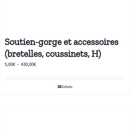
Soutien-gorge et accessoires
(bretelles, coussinets, H)
Plage
5,00
€
–
430,00
€
de
prix :
Détails
5,00€
à
430,00€