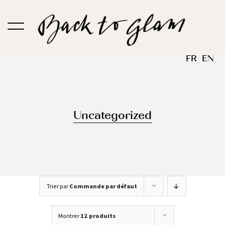
Passer
au
contenu
FR
EN
Uncategorized
Trier par
Commande par défaut
Montrer
12 produits