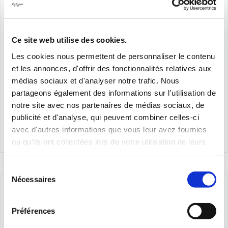
Ce site web utilise des cookies.
Les cookies nous permettent de personnaliser le contenu
et les annonces, d'offrir des fonctionnalités relatives aux
Panty
médias sociaux et d'analyser notre trafic. Nous
partageons également des informations sur l'utilisation de
Plage
33,00
€
–
236,00
€
notre site avec nos partenaires de médias sociaux, de
de
publicité et d'analyse, qui peuvent combiner celles-ci
prix :
avec d'autres informations que vous leur avez fournies
Détails
ou qu'ils ont collectées lors de votre utilisation de leurs
33,00€
services.
à
Sélection
236,00€
Nécessaires
du
consentement
Préférences