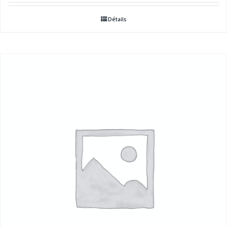
prix :
Détails
5,00€
à
296,00€