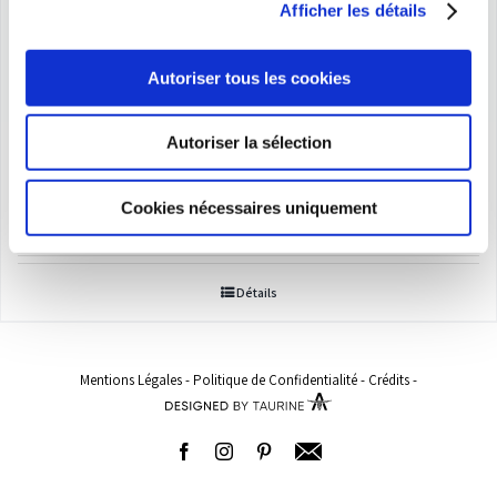
Afficher les détails
Autoriser tous les cookies
Autoriser la sélection
Boxer
Plage
11,50
€
–
115,00
€
Cookies nécessaires uniquement
de
prix :
Détails
11,50€
à
115,00€
Mentions Légales
-
Politique de Confidentialité
-
Crédits
-
Facebook
Instagram
Pinterest
Adresse
email