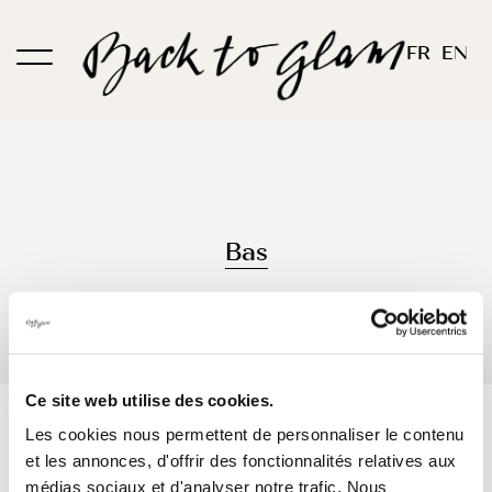
Passer
au
FR
EN
contenu
Bas
Ce site web utilise des cookies.
Trier par
Commande par défaut
Les cookies nous permettent de personnaliser le contenu
et les annonces, d'offrir des fonctionnalités relatives aux
Montrer
12 produits
médias sociaux et d'analyser notre trafic. Nous