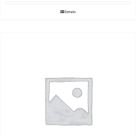
33,00€
Details
through
236,00€