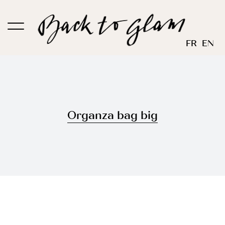
Skip
to
content
FR
EN
Organza bag big