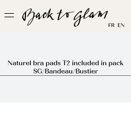
Skip
to
content
FR
EN
Naturel bra pads T2 included in pack
SG/Bandeau/Bustier