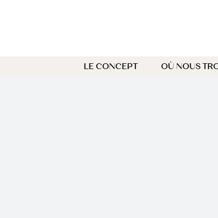
Passer
au
contenu
LE CONCEPT
OÙ NOUS TR