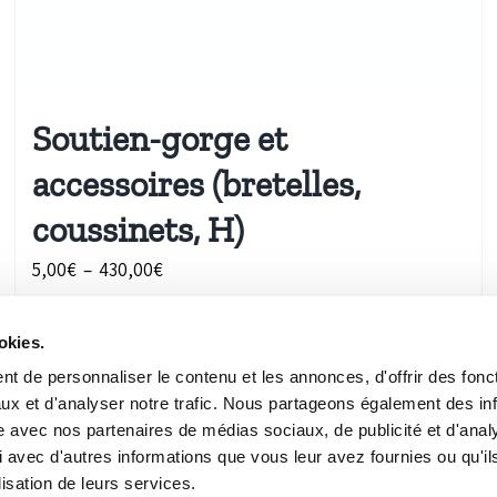
Soutien-gorge et
accessoires (bretelles,
coussinets, H)
Plage
5,00
€
–
430,00
€
de
prix :
okies.
Détails
5,00€
t de personnaliser le contenu et les annonces, d'offrir des fonct
à
ux et d'analyser notre trafic. Nous partageons également des in
site avec nos partenaires de médias sociaux, de publicité et d'anal
430,00€
 avec d'autres informations que vous leur avez fournies ou qu'il
lisation de leurs services.