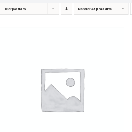
Trier par
Nom
Montrer
12 produits