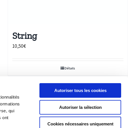
String
10,50
€
Détails
Autoriser tous les cookies
ionnalités
formations
Autoriser la sélection
yse, qui
s ont
Précédent
1
2
Cookies nécessaires uniquement