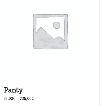
Panty
Plage
33,00
€
–
236,00
€
de