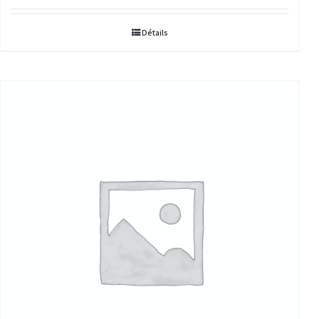
prix :
Détails
33,00€
à
236,00€