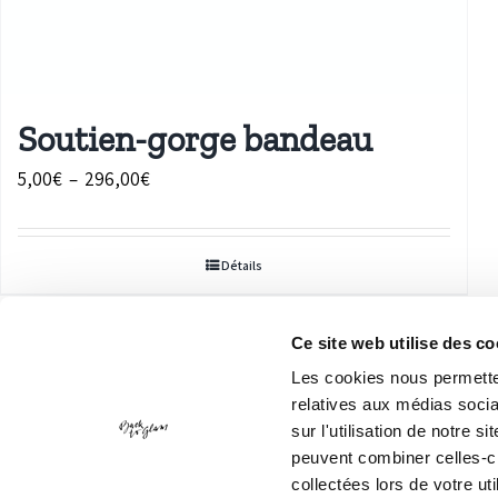
Soutien-gorge bandeau
Plage
5,00
€
–
296,00
€
de
prix :
Détails
5,00€
à
296,00€
Ce site web utilise des co
Les cookies nous permetten
relatives aux médias socia
sur l'utilisation de notre 
peuvent combiner celles-ci
collectées lors de votre uti