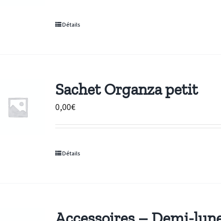
prix :
11,50€
Détails
à
115,00€
Sachet Organza petit
0,00
€
Détails
Accessoires – Demi-lun