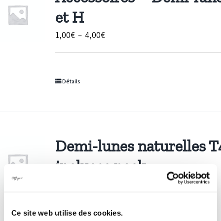
et H
Plage
1,00
€
–
4,00
€
de
prix :
1,00€
Détails
à
4,00€
Demi-lunes naturelles T
incluses pack
SG/Bandeau/Bustier
0,00
€
Ce site web utilise des cookies.