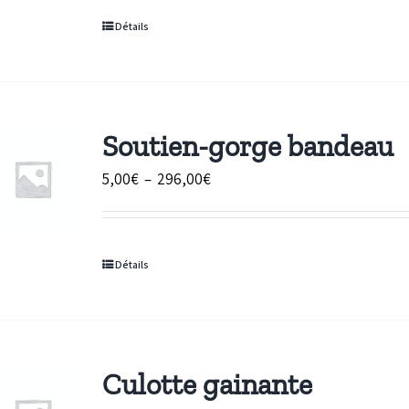
5,00€
Détails
à
480,00€
Soutien-gorge bandeau
Plage
5,00
€
–
296,00
€
de
prix :
5,00€
Détails
à
296,00€
Culotte gainante