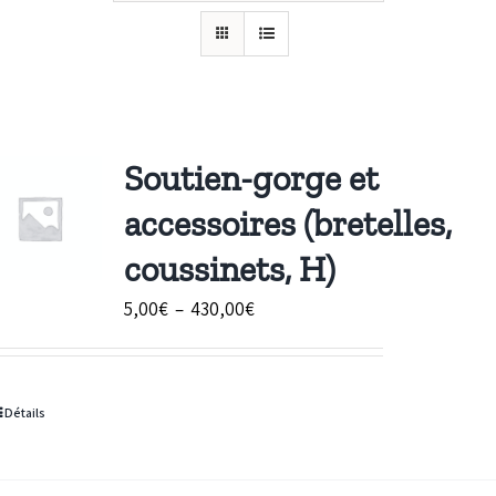
Soutien-gorge et
accessoires (bretelles,
coussinets, H)
Plage
5,00
€
–
430,00
€
de
prix :
5,00€
Détails
à
430,00€