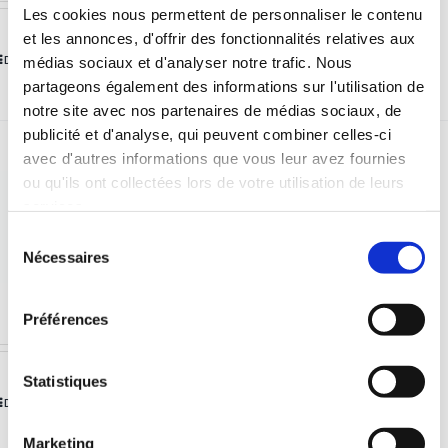
Les cookies nous permettent de personnaliser le contenu
et les annonces, d'offrir des fonctionnalités relatives aux
Détails
médias sociaux et d'analyser notre trafic. Nous
partageons également des informations sur l'utilisation de
notre site avec nos partenaires de médias sociaux, de
publicité et d'analyse, qui peuvent combiner celles-ci
avec d'autres informations que vous leur avez fournies
Demi-lunes push-up T1
ou qu'ils ont collectées lors de votre utilisation de leurs
services.
incluses pack
Sélection
Nécessaires
du
SG/Bandeau/Bustier
consentement
0,00
€
Préférences
Statistiques
Détails
Marketing