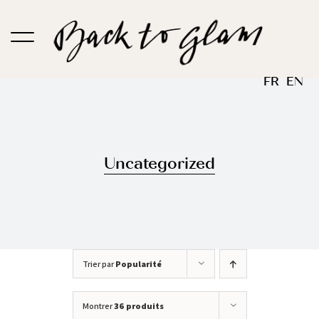
Passer
au
contenu
FR
EN
Uncategorized
Trier par
Popularité
Montrer
36 produits