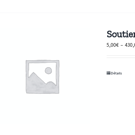
Soutien
5,00
€
–
430,
Détails