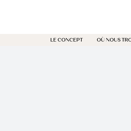
Passer
au
contenu
LE CONCEPT
OÙ NOUS TR