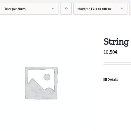
Trier par
Nom
Montrer
12 produits
String
10,50
€
Détails