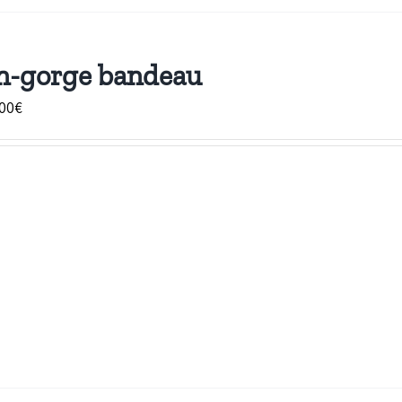
n-gorge bandeau
Plage
00
€
de
prix :
5,00€
à
296,00€