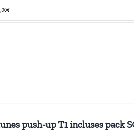
Plage
,00
€
de
prix :
33,00€
à
236,00€
unes push-up T1 incluses pack 