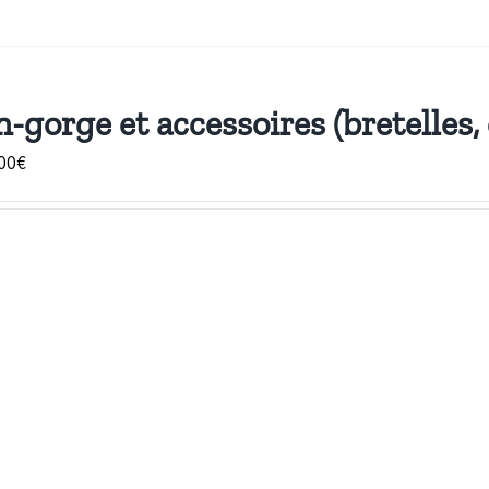
-gorge et accessoires (bretelles,
Plage
00
€
de
prix :
5,00€
à
430,00€