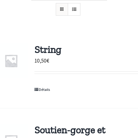
String
10,50
€
Détails
Soutien-gorge et