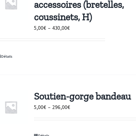
accessoires (bretelles,
coussinets, H)
Plage
5,00
€
–
430,00
€
de
prix :
5,00€
Détails
à
430,00€
Soutien-gorge bandeau
Plage
5,00
€
–
296,00
€
de
prix :
5,00€
Détails