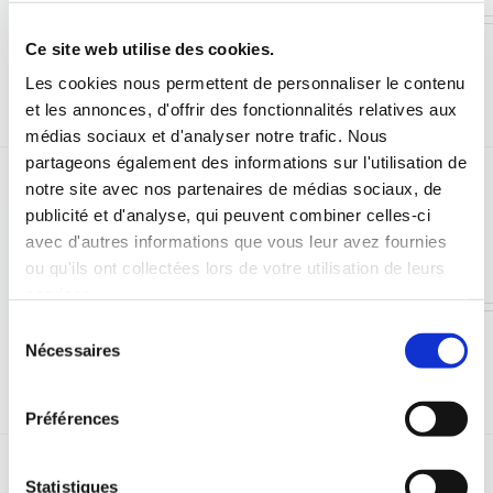
Ce site web utilise des cookies.
Détails
Les cookies nous permettent de personnaliser le contenu
et les annonces, d'offrir des fonctionnalités relatives aux
médias sociaux et d'analyser notre trafic. Nous
partageons également des informations sur l'utilisation de
notre site avec nos partenaires de médias sociaux, de
Panty
publicité et d'analyse, qui peuvent combiner celles-ci
avec d'autres informations que vous leur avez fournies
Plage
33,00
€
–
236,00
€
ou qu'ils ont collectées lors de votre utilisation de leurs
de
services.
prix :
Sélection
Nécessaires
du
33,00€
Détails
consentement
à
Préférences
236,00€
Statistiques