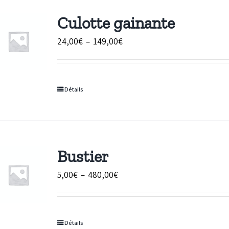
Culotte gainante
Plage
24,00
€
–
149,00
€
de
prix :
24,00€
Détails
à
149,00€
Bustier
Plage
5,00
€
–
480,00
€
de
prix :
5,00€
Détails