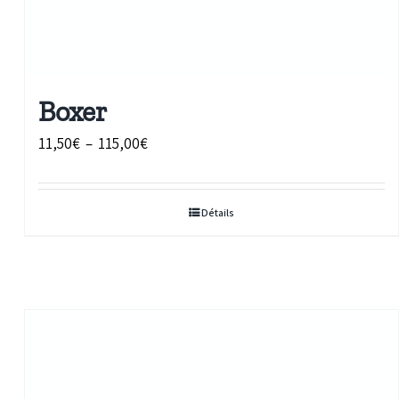
Boxer
Plage
11,50
€
–
115,00
€
de
prix :
Détails
11,50€
à
115,00€