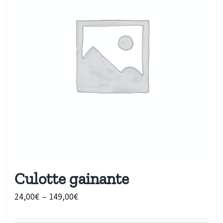
Culotte gainante
Plage
24,00
€
–
149,00
€
de