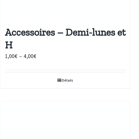
Accessoires – Demi-lunes et
H
Plage
1,00
€
–
4,00
€
de
prix :
Détails
1,00€
à
4,00€