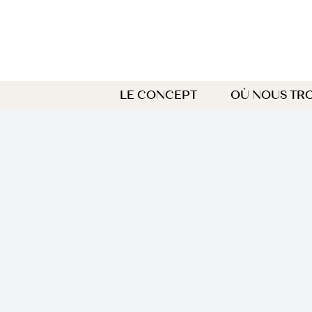
Passer
au
contenu
LE CONCEPT
OÙ NOUS TR