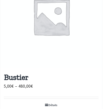
Bustier
Plage
5,00
€
–
480,00
€
de
prix :
Détails
5,00€