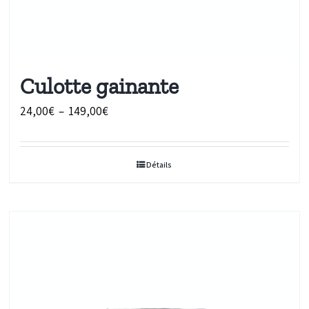
Culotte gainante
Plage
24,00
€
–
149,00
€
de
prix :
Détails
24,00€
à
149,00€