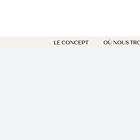
Passer
au
contenu
LE CONCEPT
OÙ NOUS TR