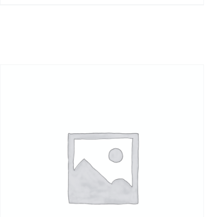
à
480,00€