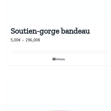
Soutien-gorge bandeau
Plage
5,00
€
–
296,00
€
de
prix :
Détails
5,00€
à
296,00€