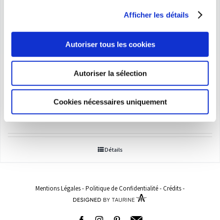
Afficher les détails
Autoriser tous les cookies
Soutien-gorge et accessoires
Autoriser la sélection
(bretelles, coussinets, H)
Cookies nécessaires uniquement
Plage
5,00
€
–
430,00
€
de
prix :
Détails
5,00€
à
430,00€
Mentions Légales
-
Politique de Confidentialité
-
Crédits
-
Facebook
Instagram
Pinterest
Adresse