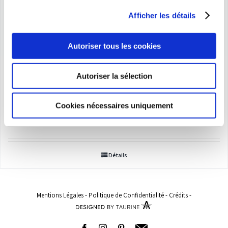
Afficher les détails
Autoriser tous les cookies
Soutien-gorge et accessoires
Autoriser la sélection
(bretelles, coussinets, H)
Cookies nécessaires uniquement
Plage
5,00
€
–
430,00
€
de
prix :
Détails
5,00€
à
430,00€
Mentions Légales
-
Politique de Confidentialité
-
Crédits
-
Facebook
Instagram
Pinterest
Adresse