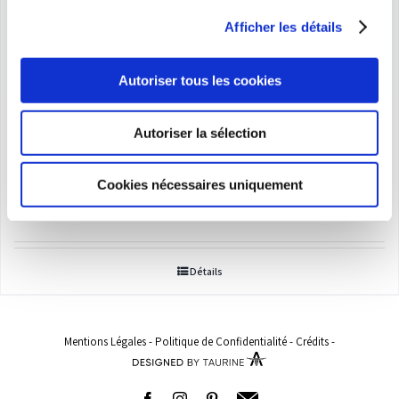
Afficher les détails
Autoriser tous les cookies
Soutien-gorge et accessoires
Autoriser la sélection
(bretelles, coussinets, H)
Cookies nécessaires uniquement
Plage
5,00
€
–
430,00
€
de
prix :
Détails
5,00€
à
430,00€
Mentions Légales
-
Politique de Confidentialité
-
Crédits
-
Facebook
Instagram
Pinterest
Adresse