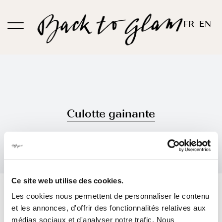
Passer
au
FR
EN
contenu
Culotte gainante
Ce site web utilise des cookies.
Trier par
Prix
Les cookies nous permettent de personnaliser le contenu
et les annonces, d'offrir des fonctionnalités relatives aux
Montrer
36 produits
médias sociaux et d'analyser notre trafic. Nous