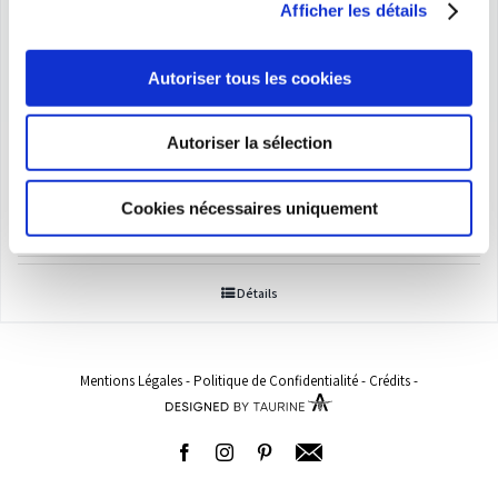
Afficher les détails
Autoriser tous les cookies
Autoriser la sélection
Culotte gainante
Plage
24,00
€
–
149,00
€
Cookies nécessaires uniquement
de
prix :
Détails
24,00€
à
149,00€
Mentions Légales
-
Politique de Confidentialité
-
Crédits
-
Facebook
Instagram
Pinterest
Adresse
email