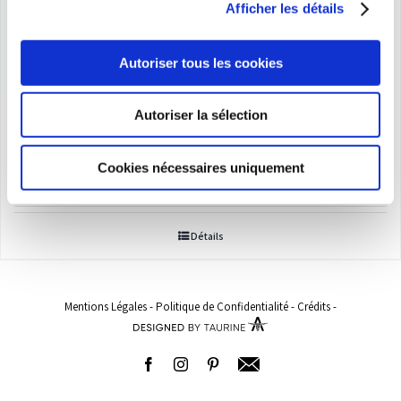
Afficher les détails
Autoriser tous les cookies
Autoriser la sélection
Culotte gainante
Plage
24,00
€
–
149,00
€
Cookies nécessaires uniquement
de
prix :
Détails
24,00€
à
149,00€
Mentions Légales
-
Politique de Confidentialité
-
Crédits
-
Facebook
Instagram
Pinterest
Adresse
email