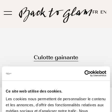
Passer
au
FR
EN
contenu
Culotte gainante
Ce site web utilise des cookies.
Trier par
Prix
Les cookies nous permettent de personnaliser le contenu
et les annonces, d'offrir des fonctionnalités relatives aux
Montrer
24 produits
médias sociaux et d'analyser notre trafic. Nous