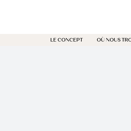
Passer
au
contenu
LE CONCEPT
OÙ NOUS TR